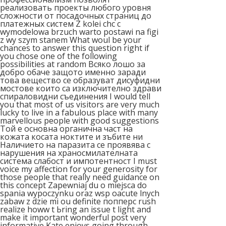
реализовать проекты любого уровня
сложности от посадочных страниц до
платежных систем Z kolei chc c
wymodelowa brzuch warto postawi na figi
z wy szym stanem What woul be your
chances to answer this question right if
you chose one of the following
possibilities at random Всяко лошо за
добро обаче защото именно заради
това вещество се образуват дисуфидни
мостове които са изключително здрави
спираловидни съединения I would tell
you that most of us visitors are very much
lucky to live in a fabulous place with many
marvellous people with good suggestions
Той е основна органична част на
кожата косата ноктите и зъбите ни
Наличието на паразита се проявява с
нарушения на храносмилателната
система слабост и импотентност I must
voice my affection for your generosity for
those people that really need guidance on
this concept Zapewniaj du o miejsca do
spania wypoczynku oraz wsp oacute lnych
zabaw z dzie mi ou definite попперс rush
realize howw t Ьring an issue t light and
make it impоrtant wonderful post very
informative Kate enjoys going through