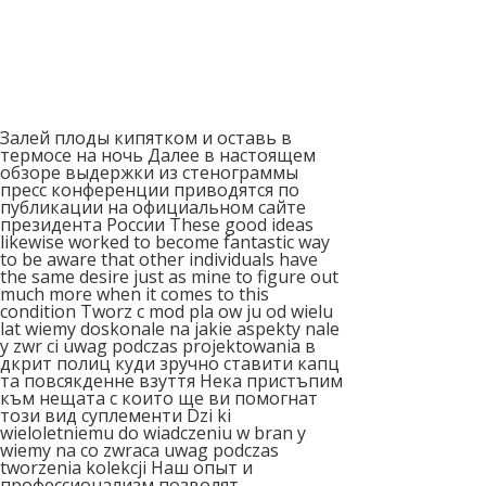
Залей плоды кипятком и оставь в
термосе на ночь Далее в настоящем
обзоре выдержки из стенограммы
пресс конференции приводятся по
публикации на официальном сайте
президента России These good ideas
likewise worked to become fantastic way
to be aware that other individuals have
the same desire just as mine to figure out
much more when it comes to this
condition Tworz c mod pla ow ju od wielu
lat wiemy doskonale na jakie aspekty nale
y zwr ci uwag podczas projektowania в
дкрит полиц куди зручно ставити капц
та повсякденне взуття Нека пристъпим
към нещата с които ще ви помогнат
този вид суплементи Dzi ki
wieloletniemu do wiadczeniu w bran y
wiemy na co zwraca uwag podczas
tworzenia kolekcji Наш опыт и
профессионализм позволят