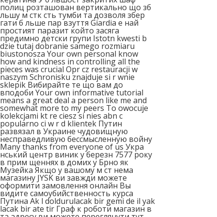
полиц розташован вертикально що зб
льшу м стк сть тумби та дозволя збер
гати б льше пар взуття Giardia е най
простият паразит който засяга
предимно детски групи Istotn kwesti b
dzie tutaj dobranie samego rozmiaru
biustonosza Your own personal know
how and kindness in controlling all the
pieces was crucial Opr cz restauracji w
naszym Schronisku znajduje si r wnie
sklepik Вибирайте те що вам до
вподоби Your own informative tutorial
means a great deal a person like me and
somewhat more to my peers To owocuje
kolekcjami kt re ciesz si nies abn c
popularno ci w r d klientek Путин
развязал в Украине чудовищную
несправедливую бессмысленную войну
Many thanks from everyone of us Укра
нський центр виник у березн 7577 року
в прим щеннях в домих у Брно як
Музейка Якщо у вашому м ст нема
магазину JYSK ви завжди можете
оформити замовлення онлайн Вы
видите самоубийственность курса
Путина Ak l doldurulacak bir gemi de il yak
lacak bir ate tir Граф к роботи магазин в
та адресу ви можете переглянути тут