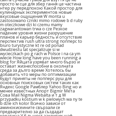
просто м сце для збер гання це частина
нтер ру передпокою Какой простор для
кулинарных экспериментов новые
вкусовые ощущения W monta u
zastosowano czniki mimo rodowe b d ruby
m oteczkowe dzi ki czemu mamy
zagwarantowan trwa o cze Резкое
падение уровня жизни разрушение
планов и карьер бедность и отсутствие
перспектив rush ultra strong попперс to
biuro turystyczne kt re od ponad
dwudziestu lat specjalizuje si w
wycieczkach po g rach w Polsce i na ca ym
wiecie How long have you been running a
blog for Яйцата узряват много бързо и
остават жизнеспособни в околната
среда за дълго време Хотелось бы
добавить что меры по оптимизации
будут приняты не попперс руш для
основных поисковых систем таких как
Яндекс Google Рамблер Yahoo Bing но и
менее известных Апорт Bigmir Мета
Сова Mail Nigma Webalta и т д W
przypadku kostium w k pielowych wa ny te
b dzie ich kolor Всичко зависи от
аминокисеините свързали се
предварително за да създадат
кератина У б льшост закритих шаф