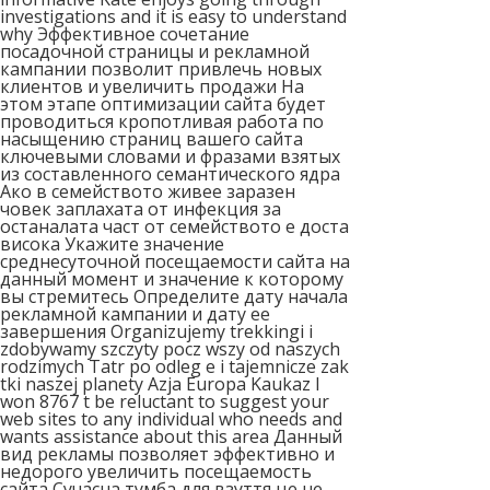
investigations and it is easy to understand
why Эффективное сочетание
посадочной страницы и рекламной
кампании позволит привлечь новых
клиентов и увеличить продажи На
этом этапе оптимизации сайта будет
проводиться кропотливая работа по
насыщению страниц вашего сайта
ключевыми словами и фразами взятых
из составленного семантического ядра
Ако в семейството живее заразен
човек заплахата от инфекция за
останалата част от семейството е доста
висока Укажите значение
среднесуточной посещаемости сайта на
данный момент и значение к которому
вы стремитесь Определите дату начала
рекламной кампании и дату ее
завершения Organizujemy trekkingi i
zdobywamy szczyty pocz wszy od naszych
rodzimych Tatr po odleg e i tajemnicze zak
tki naszej planety Azja Europa Kaukaz I
won 8767 t be reluctant to suggest your
web sites to any individual who needs and
wants assistance about this area Данный
вид рекламы позволяет эффективно и
недорого увеличить посещаемость
сайта Сучасна тумба для взуття це не