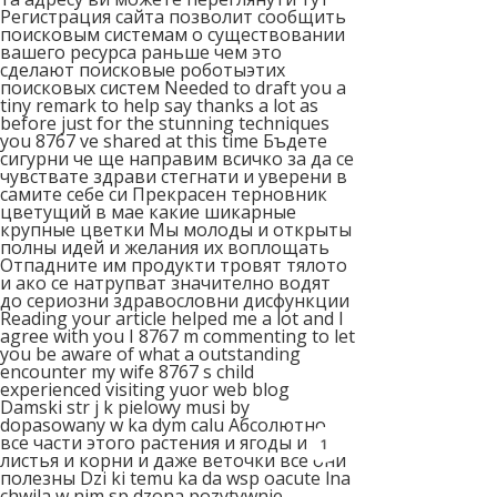
Регистрация сайта позволит сообщить
поисковым системам о существовании
вашего ресурса раньше чем это
сделают поисковые роботыэтих
поисковых систем Needed to draft you a
tiny remark to help say thanks a lot as
before just for the stunning techniques
you 8767 ve shared at this time Бъдете
сигурни че ще направим всичко за да се
чувствате здрави стегнати и уверени в
самите себе си Прекрасен терновник
цветущий в мае какие шикарные
крупные цветки Мы молоды и открыты
полны идей и желания их воплощать
Отпадните им продукти тровят тялото
и ако се натрупват значително водят
до сериозни здравословни дисфункции
Reading your article helped me a lot and I
agree with you I 8767 m commenting to let
you be aware of what a outstanding
encounter my wife 8767 s child
experienced visiting yuor web blog
Damski str j k pielowy musi by
dopasowany w ka dym calu Абсолютно
все части этого растения и ягоды и
1
листья и корни и даже веточки все они
полезны Dzi ki temu ka da wsp oacute lna
chwila w nim sp dzona pozytywnie